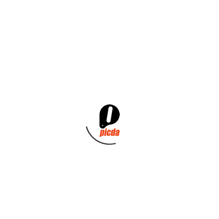
flexibilidad
para nuestros clientes, por ell
izada que nos permite regular nuestro flujo
 demanda, programados y/o contra stock p
ciente y en tiempos de entrega muy cortos.