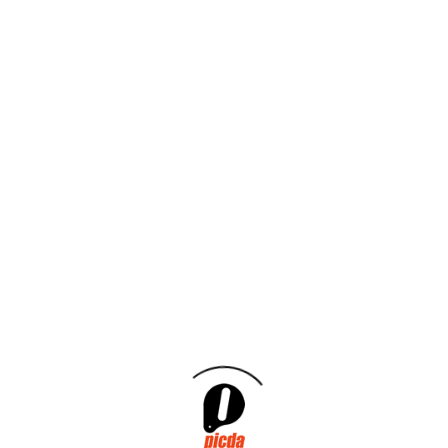
Conferencias
Ferias
General
I+D+i
Inversiones
Legislación
Medioambiente
Patrocinios
Archivos
mayo 2026