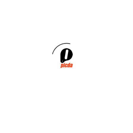
países de la Unión Europea, entre ellos España. Esta
no es la mejor opción y las exigencias dentro del
concepto de economía circular están dirigidas a
abandonar el uso […]
LEER MÁS
PICDA PARTICIPA EN EL
VOLUNTARIADO VERDE
DE CICLOPLAST EN EL